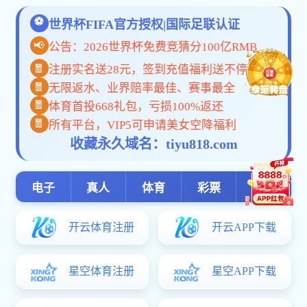
学生工作
学生工作
校友风采
- 学工动态
- 奖助勤补
- 团学活动
- 校友风采