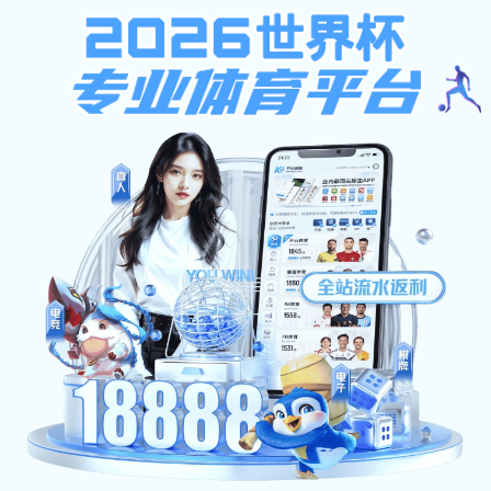
安博体育-安博（中国）
欢迎访问智能工程学部网站！
安博体育-安博（中国）:
安博体育-安博（中国）:
安博体育-安博
首页
学部概览
学部新闻
安博体育-安博（中国）:
安博体育-安博（中国）:
下载专区
联系我们