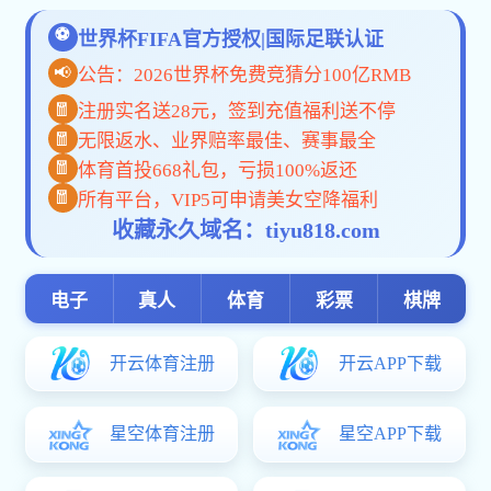
安博体育-安博（中国）: