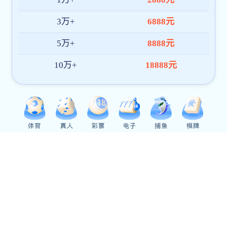
会上，教研室主任首先介绍了当前学校办学能力评
设计与实施过程。会议围绕“课程层面如何理解观测点”展
与岗位能力匹配度、课堂思政融入、过程性考核设计等方面
随后，教研室就教学材料规范化开展专题研讨。与会教
作业与考核记录等材料的常见问题与整改方向。特别针对护