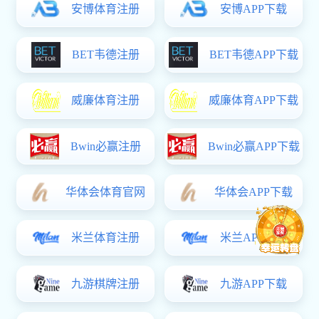
安博体育-安博（中国）:
为深入贯彻落实学校关于办学能力评价工作的部署要求
午，基础护理教研室全体教师在实训楼C306对评价观