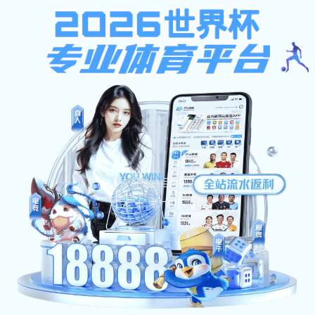
安博体育-安博（中国）
今天是：
安博体育-安博（中国）:
安博体育-安博（中国）:
安博体育-安
首页
安博体育-安博
专业设
安博体育-安
（中国）概况
招生就