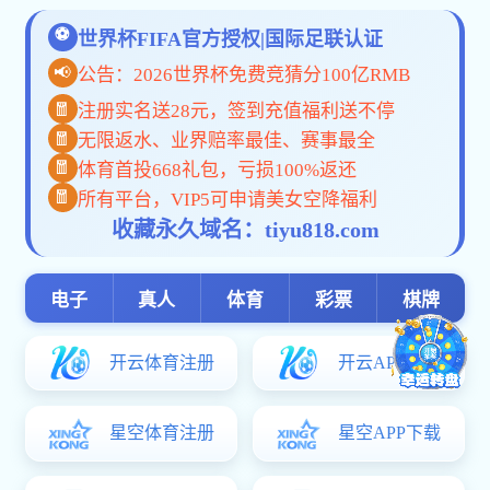
安博体育-安博（中国）:党团建设
安博体育-安博（