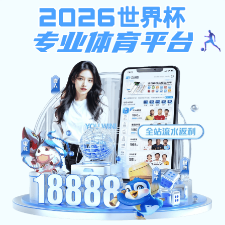
安博体育-安博（中国）
今天是：
安博体育-安博（中国）:
安博体育-安博（中国）:
安博体育-安
首页
安博体育-安博
专业设
安博体育-安
（中国）概况
招生就