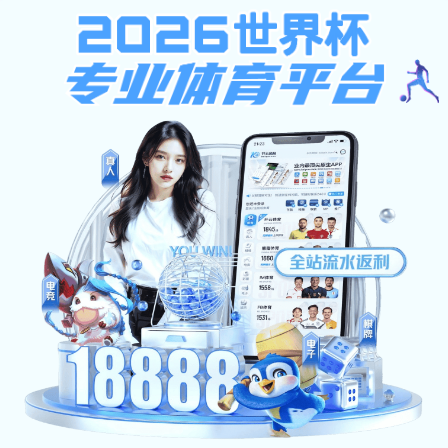
安博体育-安博（中国）
今天是：
安博体育-安博（中国）:
安博体育-安博（中国）:
安博体育-安
首页
安博体育-安博
专业设
安博体育-安
（中国）概况
招生就