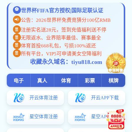
安博体育-安博（中国）:专业设置
安博体育-安博（
护理专业