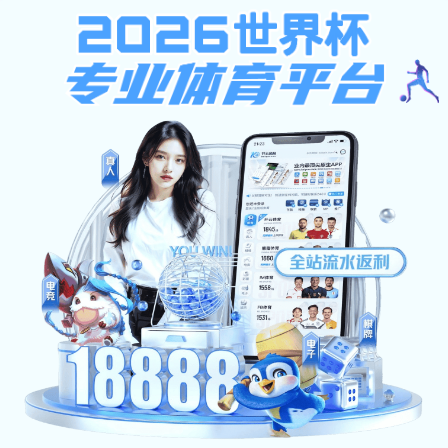
安博体育-安博（中国）
今天是：
安博体育-安博（中国）:
安博体育-安博（中国）:
安博体育-安
首页
安博体育-安博
专业设
安博体育-安
（中国）概况
招生就