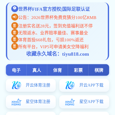
安博体育-安博（中国）:专业设置
安博体育-安博（
护理专业