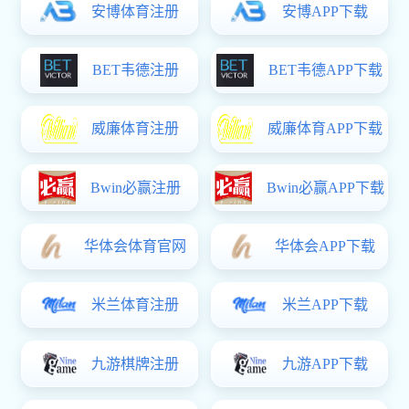
护理（智慧康养方向）专业
健康管理专业
健康大数据管理与服务专业
助产专业
特色专业—智慧健康养老服务与管
理专业