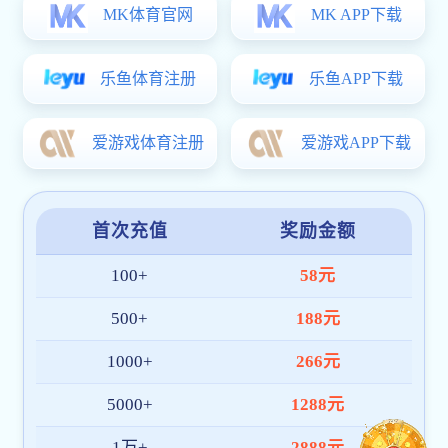
在首场培训中，王君老师则以"光荣。泄睬
深刻理解了共青团作为党的助手和后备军的重要地位，