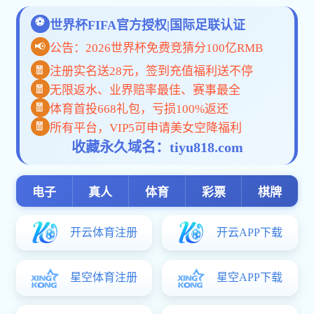
安博体育-安博（中国）: 党团建设