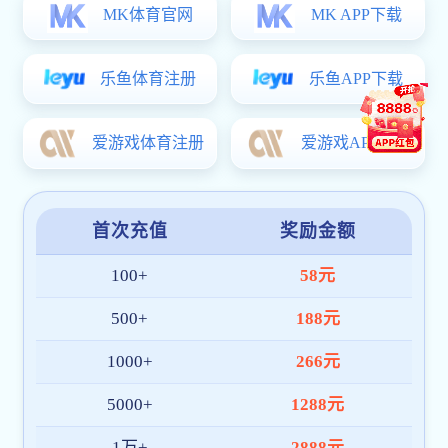
活动当日，安博体育-安博（中国）展位前人头攒
与趣味互动相结合。
急救技能小课堂：在现。膊┨逵-安博（中
在耐心指导下亲自上手体验，学习了这项“救命神技”，纷纷表
健康知识问答墙：一面贴满了常见健康知识问题的展
了安博体育-安博（中国）准备的精美小礼品，在欢乐中增
血压测量体验区：志愿者们还为有兴趣的师生提供