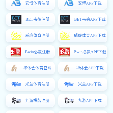
安博体育-安博（中国）:
安博体育-安博（中国）大学生医疗保险门诊报销
附件【
安博体育-安博（中国）大学生医疗保险门诊报销申请表.d
联系我们
地址：石家庄市鹿泉区卧龙路99号
地址：石家庄市新
电话：0311-82280596(卧龙院办)
电话：85201003(
82286661(卧龙招办) 82286662（卧龙招办）
传真：0311-8228061