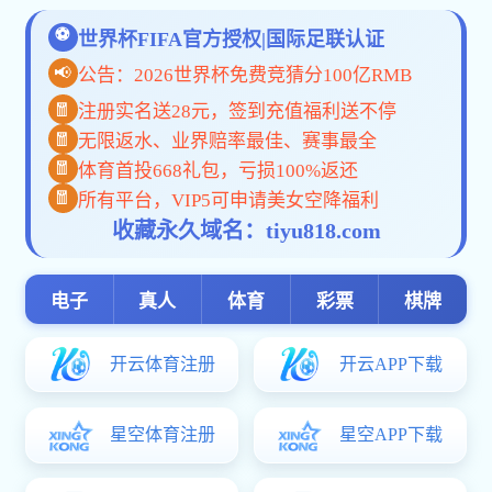
安博体育-安博（中国）: 学生活动