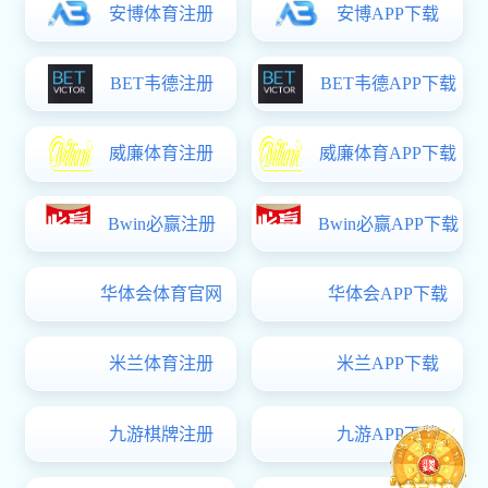
安博体育-安博（中国）:思
为深耕校园文化育人阵地，涵养勤学善思的优良学风
赛圆满落幕。我院学子凭借缜密的逻辑思维、扎实
理学子锐意进取、笃行争先的青春风貌。