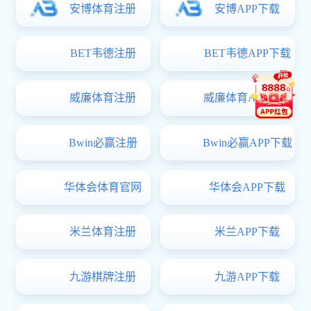
安博体
发