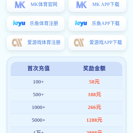
联系我们
地址：石家庄市鹿泉区卧龙路99号
地址：石家庄市新