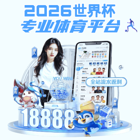
安博体育-安博（中国）
今天是：
安博体育-安博（中国）:
安博体育-安博（中国）:
安博体育-安
首页
安博体育-安博
专业设
安博体育-安
（中国）概况
招生就