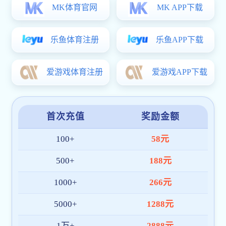
（示教室整体效果图）
主要功能：
承担《基础护理技术》《内科护理》《外
面向专业：
护理专业
实训项目：
无菌技术操作演示、穿脱手术衣演示
联系我们
地址：石家庄市鹿泉区卧龙路99号
地址：石家庄市新
电话：0311-82280596(卧龙院办)
电话：85201003