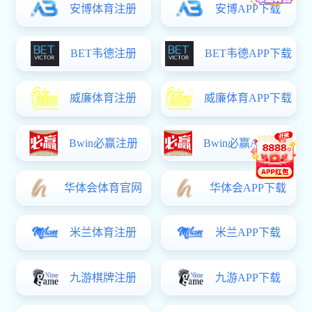
安博体育-
发
2
示教实训室，建于2020年，面积为130m

晰的将教师的操作过程和细节投影在大屏幕上，针对性进行
室。