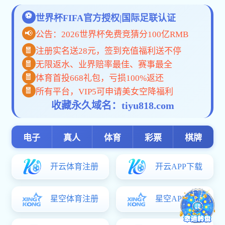
安博体育-安博（中国）: 实训基地