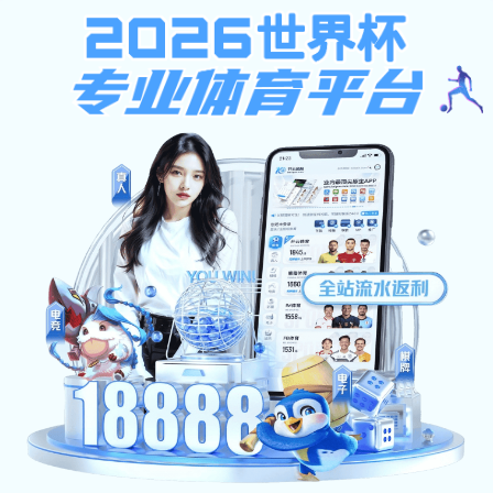
安博体育-安博（中国）
今天是：
安博体育-安博（中国）:
安博体育-安博（中国）:
安博体育-安
首页
安博体育-安博
专业设
安博体育-安
（中国）概况
招生就