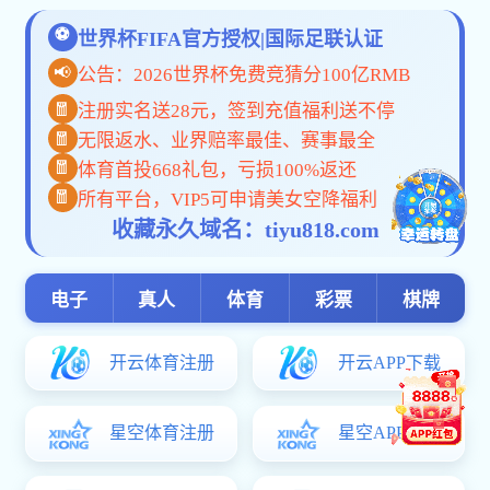
安博体育-安博（中国）: 就业工作