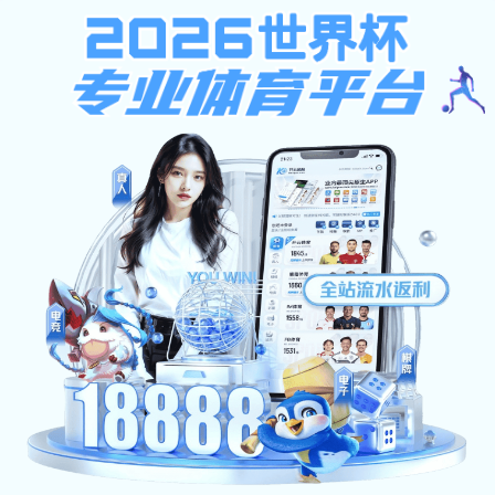
安博体育-安博（中国）
今天是：
安博体育-安博（中国）:
安博体育-安博（中国）:
安博体育-安
首页
安博体育-安博
专业设
安博体育-安
（中国）概况
招生就