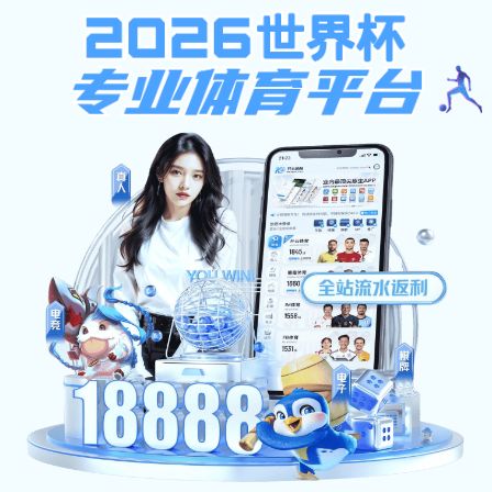
安博体育-安博（中国）
今天是：
安博体育-安博（中国）:
安博体育-安博（中国）:
安博体育-安
首页
安博体育-安博
专业设
安博体育-安
（中国）概况
招生就