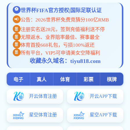
安博体育-安博（中国）: 安博体育-安博（中国）动态
安博体育-安博（中国）:专业