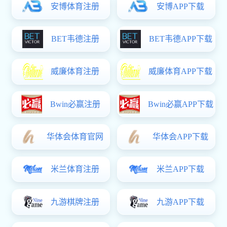
慧
为落实学校2026年专业调研工作要求，精准对接区
团、乐学颐养综合居家养老服务中心、汇宝国际康养中
在河北同知养老服务集团，杨总深入剖析了当前
到养老机构实地实践，深度参与调研数据分析工作
指导，将未来就业与行业需求紧密结合，让学生明确职业方
走进乐学颐养综合居家养老服务中心，负责人详细
专业照护技能，更要拥有良好的沟通协调能力、
达成合作意向。
在汇宝国际康养中心，调研团队全面了解了机构完