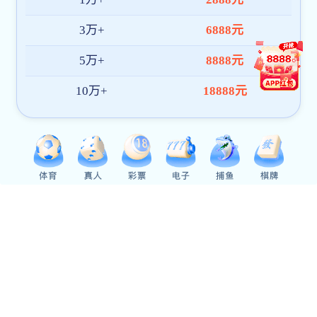
在乐仁恒颐康养护理中心，作为区域内医养结合特色标
地成果，包括智能护理查房系统、生命体征实时监