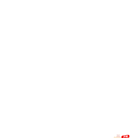
走进河北医科大学第四医院ICU科，教师团队
历、专业技能的高标准要求，同时为我院毕业生就业