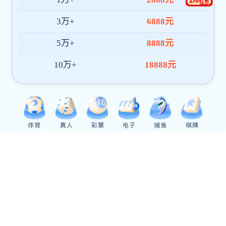
清华大学玉泉医院（清华大学中西医结合医院）是一家集医疗
院，秉持清华大学“自强不息、厚德载物”校训和“行胜于
500张，现有33个临床科室和15个医技科室，
中医药管理局高水平中医药重点学科建设项目1个（中西医结合临
（脑肿瘤科）等多项国家级和省市级重点专科。作为清
先后承担国家和北京市科研课题30余项。