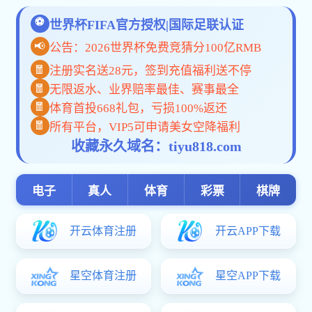
安博体育-安博（中国）: 安博体育-安博（中国）动态
安博体育-安博（中国）:访