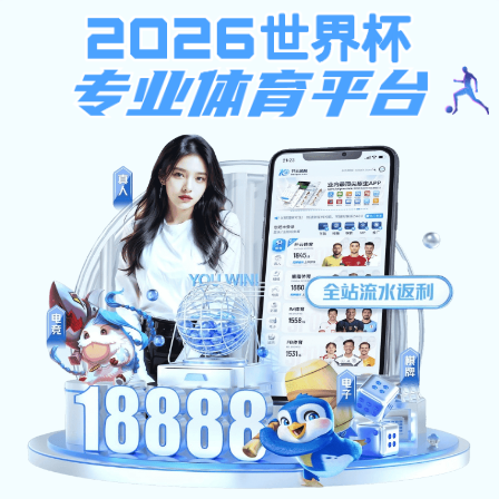
安博体育-安博（中国）
今天是：
安博体育-安博（中国）:
安博体育-安博（中国）:
安博体育-安
首页
安博体育-安博
专业设
安博体育-安
（中国）概况
招生就