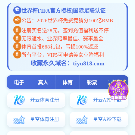
安博体育-安博（中国）: 骨干教师