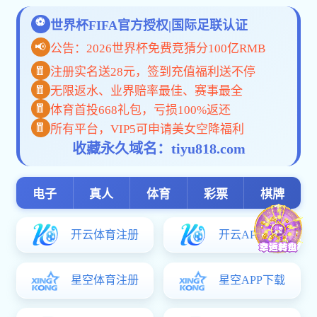
安博体育-安博（中国）: 骨干教师