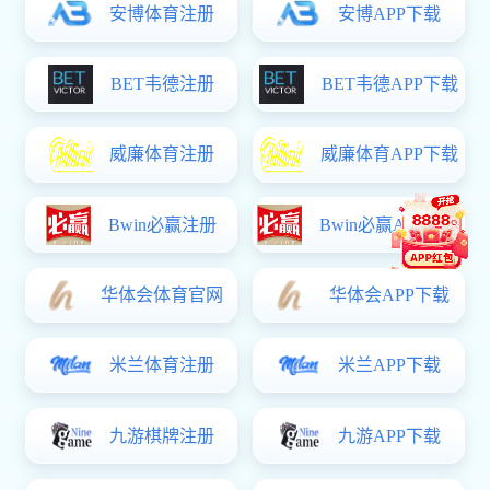
邢台爱尔眼科
就业工作
北京按摩医院2
2023年全
2022 20
河北保定市清
2022年河北
2022衡水武
2022年全
2022河北保
2022河北沧
2022河北