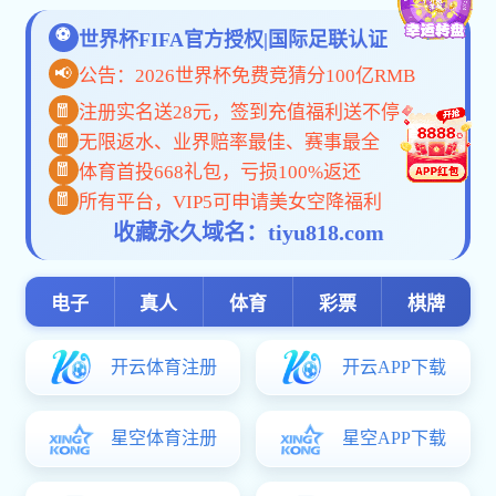
通识与人文教育安博体育-安博（中
[10/24]
国）“2025年...
通识与人文教育安博体育-安博（中
[05/14]
国）“青年教...
通识与人文教育安博体育-安博（中
[05/07]
国）“课程思...
示范院校链接
·石家庄铁路职业技术安博体育-安博（中国）
·河北政法职业安博体育-安博（中国）