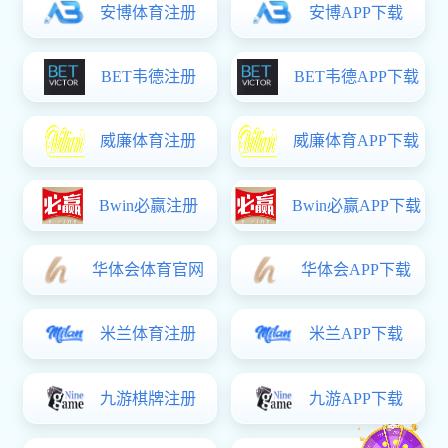
动，具体内容通知如下
一、活动主题
英语讲座韵悠长 语
二、组织机构
主办方：校社团
承办方：校英语协
三、活动时间
11月30日13:30-16:
四、活动地点