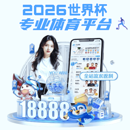
安博体育-安博（中国）
安博体育-安博（中国）:
安博体育-安博（中国）:
安博体育-安博
学校首页
团学组织
思想引领
安博体育-安博（中国）:
资料下载