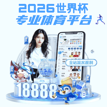
安博体育-安博（中国）
安博体育-安博（中国）:
安博体育-安博（中国）:
安博体育-安博
学校首页
团学组织
思想引领
安博体育-安博（中国）:
资料下载