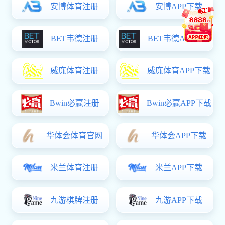
会与相互交流的平台
校广播台
大学生艺术团主席
门，街舞队、
伍，他们是
艺术节、社