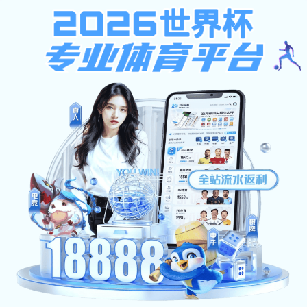
安博体育-安博（中国）
安博体育-安博（中国）:
安博体育-安博（中国）:
安博体育-安博
学校首页
团学组织
思想引领
安博体育-安博（中国）:
资料下载