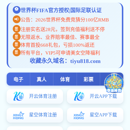
科技创新
安博体育-
3月25日，
调研，择优遴选 12 名
学校为入选的 12 名青
其科研推进情况、发展需