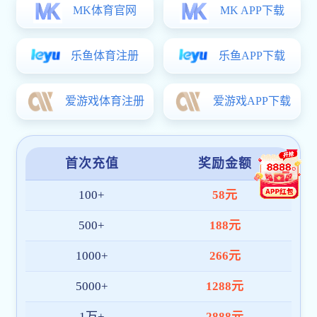
交流现场氛围热烈
谊，在互鉴中共促提升