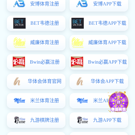
年面对面分享创新创业理念