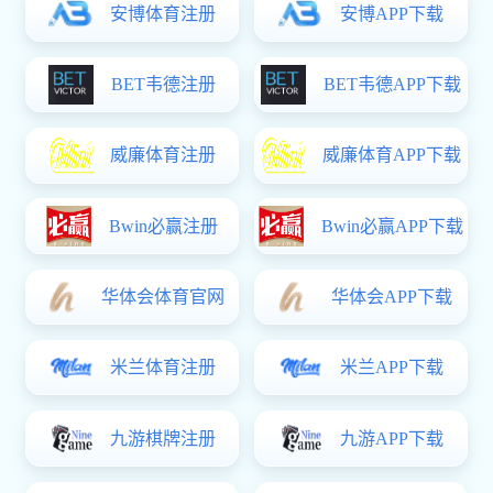
为进一步加强我校学生
近日，学生处在图书馆
生处、团委负责人
学生处处长王志军主持