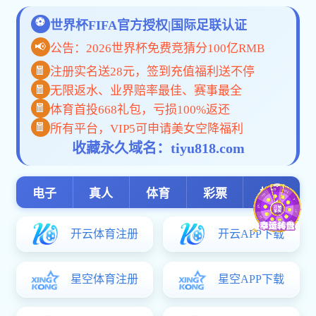
安博体育-安博（中国）: 资助与奖惩
资助政策
助学贷款
奖助学金
助学贷款