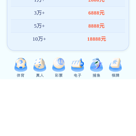
此次专题讲座的开展
校将以此次培训为契机
告、早处置”的防控
育教学工作的安全、稳