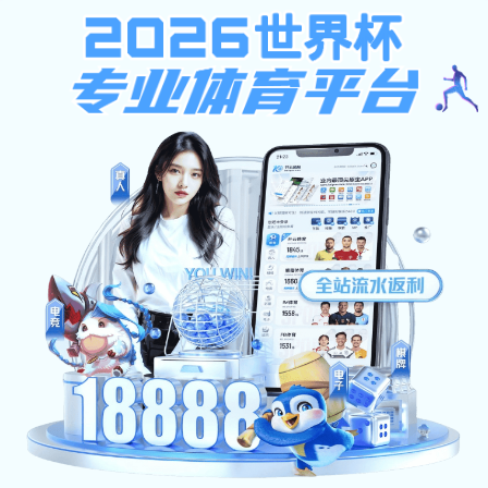
安博体育-安博（中国）
安博体育-安博（中国）:
安博体育-安博（中国）:
安博体育-安博
首页
部门简介
通知公告
安博体育-安博（中国）:
安博体育-安博（中国）:
安博体育-安博
党建园地
资料下载
学工动态