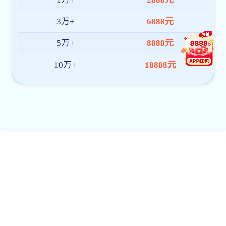
会上，各二级安博
宿舍矛盾、校园安全