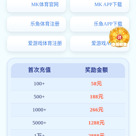
王永利对现阶段学
求。他强调，
据与成长数据深度融合
升管理效能。推动
三要高度重视校园安全稳定
系，提升对突出应急事
职业化建设，通过培
力。