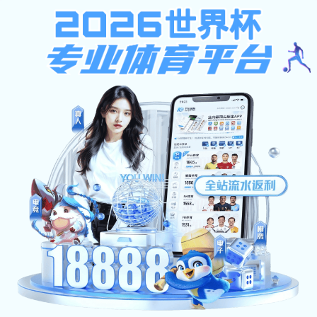
安博体育-安博（中国）
安博体育-安博（中国）:
安博体育-安博（中国）:
安博体育-安博
首页
部门简介
通知公告
安博体育-安博（中国）:
安博体育-安博（中国）:
安博体育-安博
党建园地
资料下载
学工动态