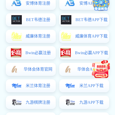
育-安博
（中
国）:06/15
2026年
安博体
关于二级安博体育-安博（中
育-安博
具体公式内容请查看附件
（中
国）:05/20
2026年
安博体育-安博（中国）:下载中心
2024.06.2024-06-03 08:39
安博体育-安博（中国）:安博体育-安博（中国）