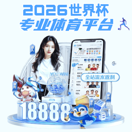
安博体育-安博（中国）
安博体育-安博（中国）:
安博体育-安博（中国）:
安博体育-安博
学校首页
团学组织
思想引领
安博体育-安博（中国）:
资料下载