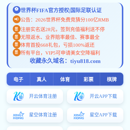
团学新闻
安博体育-安
为展现各团支
报告厅举办202