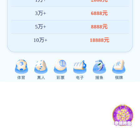
评选会伊始
领、组织建设