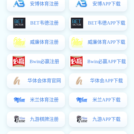
选。