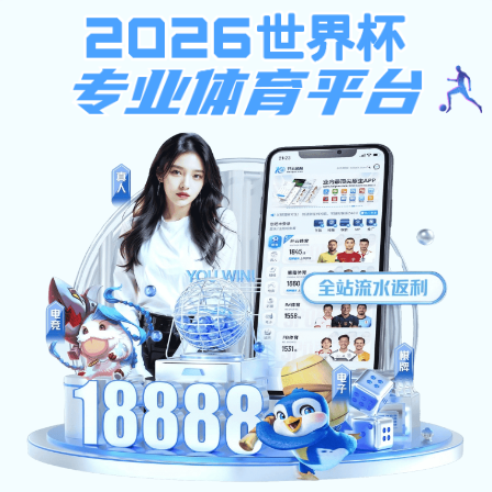
安博体育-安博（中国）
安博体育-安博
安博体育-安博
安博体育-安
（中国）:
（中国）:
（中国）:
学校首页
认识经管
教育教学