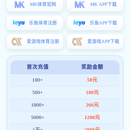
酒店管理与数字化
酒店管理专业
养目标，致力于
析、智慧酒店系
格认证，校外
们听得津津有味。