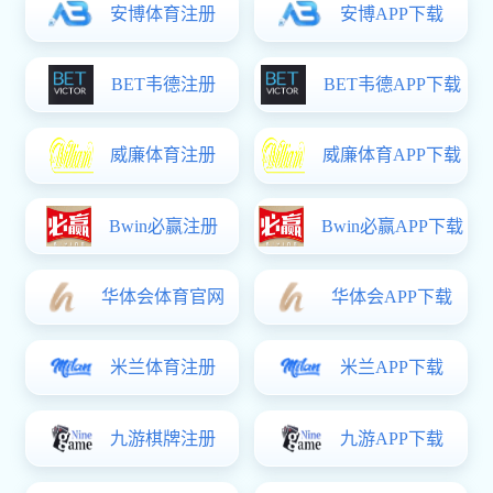
9月17日晚
教师与全体新生共同参
件及未来发展路径
旅游管理专业
旅游管理专业由
的高素质技能人才
执幸敌枨。教
导游服务技能等竞赛