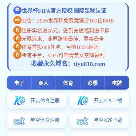
安博体育-安博（中国）:
安博体育-安博（中国）新
安博体育-安博
闻
安博体育