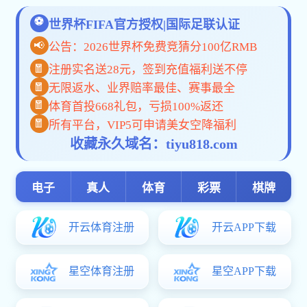
安博体育-安博（中国）:
教育教学
教育教学
01
深耕课
2026-07
为全面落实
25
旅游管
2026-06