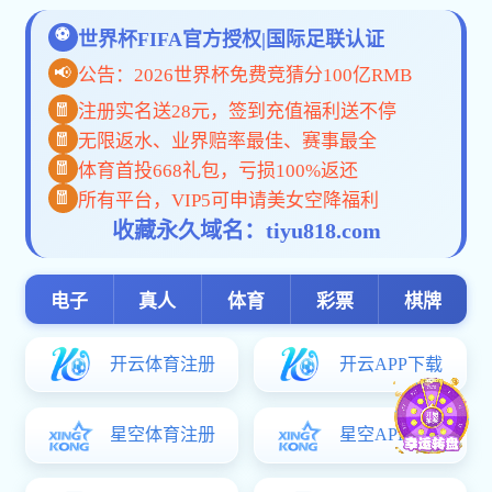
安博体育-安博（中国）:
师资队伍
师资队伍
骨干教师
产业导师