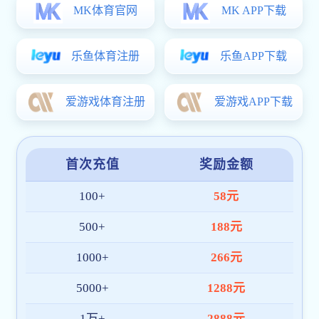
联系我们
地址：石家庄市鹿泉区卧龙路99号
地址
电话：0311-82280596(卧龙院办)
电话：85
82286661(卧龙招办) 82286662（卧龙招办）
传真：03
Copyright 2022-2