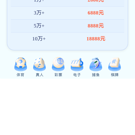
（二）商务数