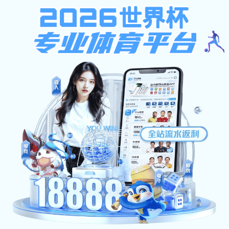
安博体育-安博（中国）
安博体育-安博
安博体育-安博
安博体育-安
（中国）:
（中国）:
（中国）:
学校首页
认识经管
教育教学