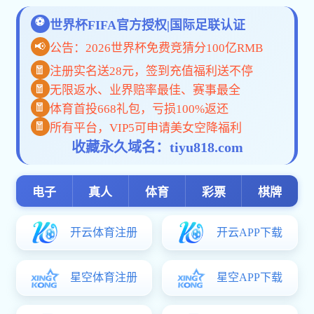
安博体育-安博（中国）:
专业群建设
供应链运营
现代物流管理
工商企业管理
供应链运营专业
智慧旅游技术应用
习，使学生掌
能够在供应链行业企业
商务数据分析与应用