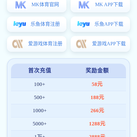
2.配送作业实