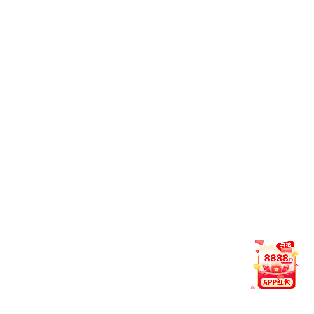
5.供应链运