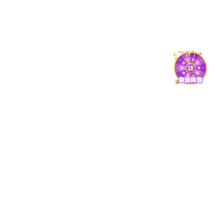
4.采购与供