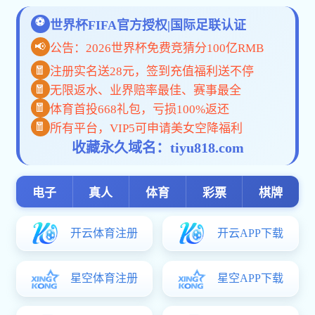
安博体育-安博（中国）:
专业群建设
现代物流管理
现代物流管理
工商企业管理
现代物流管理专
智慧旅游技术应用
构建了“互联网+”
实训基地，校
商务数据分析与应用