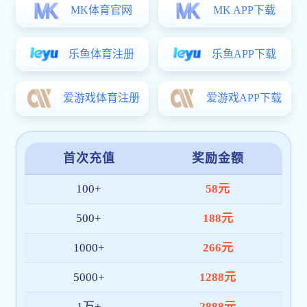
（二）主干课