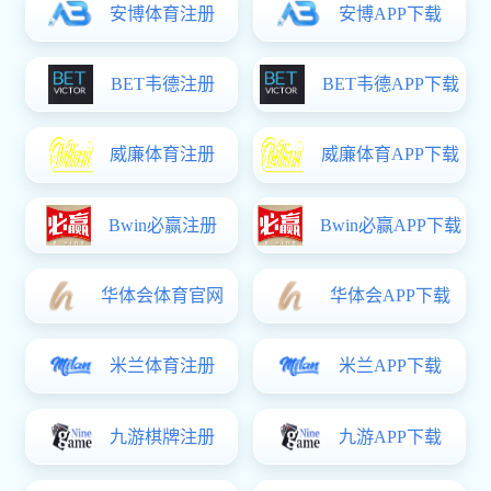
为深入践行新双
紧贴技术迭代
行业发展同频共振
2026 年 
庄富力洲际酒店开展
交流，共同擘画产
交流会上
严谨工作态度给予高度
技能实操、服务