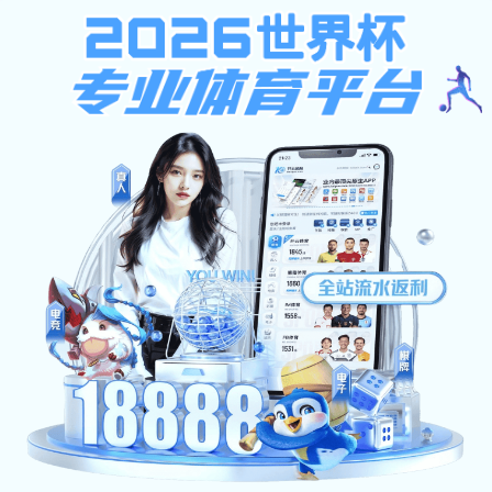
安博体育-安博（中国）
安博体育-安博
安博体育-安博
安博体育-安
（中国）:
（中国）:
（中国）:
学校首页
认识经管
教育教学