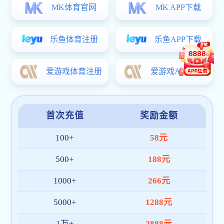
后续修订人才培养方案
此次专项调研是
掌握了金融商务服务
式、强化实践
调研团队表示
的高素质技术技能人才
奠定了坚实基础。