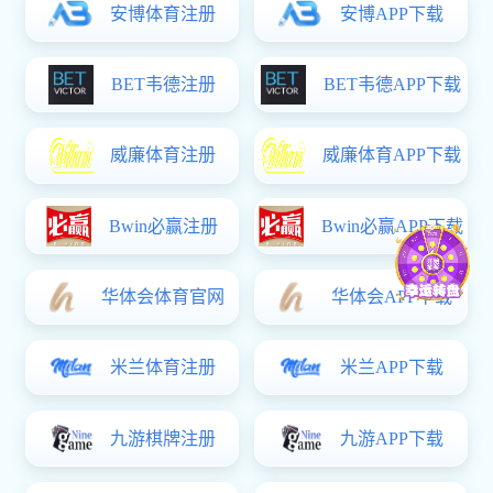
安博体育-安博
为深入贯彻落实
业建设与行业发展趋
商务教研室教师张丽
企业岗位设置、
河北省中科创
务等领域。调
参观结束后
商务、金融基础
时，企业方也坦
研团队结合电子商务专